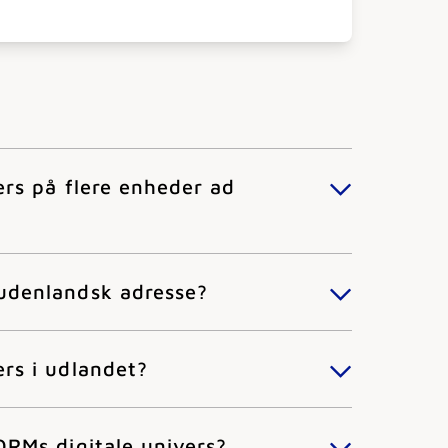
ers på flere enheder ad
 udenlandsk adresse?
ers i udlandet?
ORMs digitale univers?