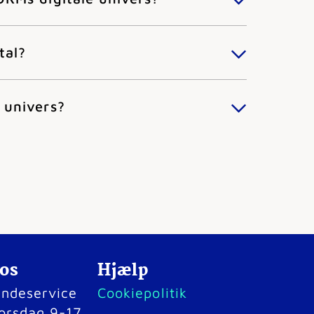
tal?
 univers?
 os
Hjælp
kundeservice
Cookiepolitik
orsdag 9-17