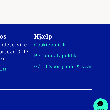
 os
Hjælp
kundeservice
Cookiepolitik
orsdag 9-17
Persondatapolitik
16
Gå til Spørgsmål & svar
 00
chat