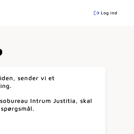
Log ind
o
tiden, sender vi et
ing.
sobureau Intrum Justitia, skal
 spørgsmål.