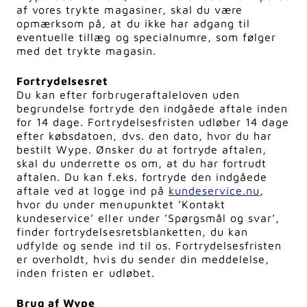
af vores trykte magasiner, skal du være
opmærksom på, at du ikke har adgang til
eventuelle tillæg og specialnumre, som følger
med det trykte magasin.
Fortrydelsesret
Du kan efter forbrugeraftaleloven uden
begrundelse fortryde den indgåede aftale inden
for 14 dage. Fortrydelsesfristen udløber 14 dage
efter købsdatoen, dvs. den dato, hvor du har
bestilt Wype. Ønsker du at fortryde aftalen,
skal du underrette os om, at du har fortrudt
aftalen. Du kan f.eks. fortryde den indgåede
aftale ved at logge ind på
kundeservice.nu
,
hvor du under menupunktet ’Kontakt
kundeservice’ eller under ’Spørgsmål og svar’,
finder fortrydelsesretsblanketten, du kan
udfylde og sende ind til os. Fortrydelsesfristen
er overholdt, hvis du sender din meddelelse,
inden fristen er udløbet.
Brug af Wype