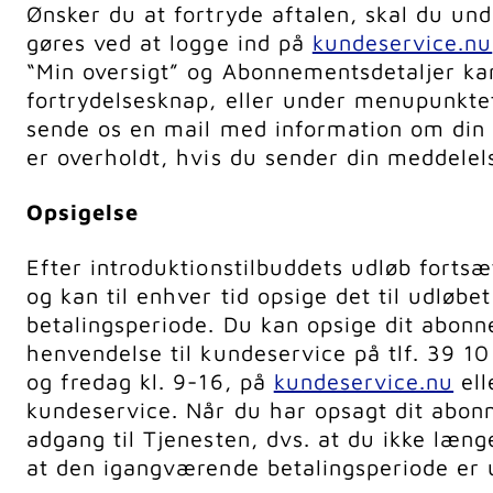
Ønsker du at fortryde aftalen, skal du un
gøres ved at logge ind på
kundeservice.nu
“Min oversigt” og Abonnementsdetaljer ka
fortrydelsesknap, eller under menupunkte
sende os en mail med information om din f
er overholdt, hvis du sender din meddelels
Opsigelse
Efter introduktionstilbuddets udløb forts
og kan til enhver tid opsige det til udløbe
betalingsperiode. Du kan opsige dit abonn
henvendelse til kundeservice på tlf. 39 1
og fredag kl. 9-16, på
kundeservice.nu
ell
kundeservice. Når du har opsagt dit abon
adgang til Tjenesten, dvs. at du ikke læng
at den igangværende betalingsperiode er 